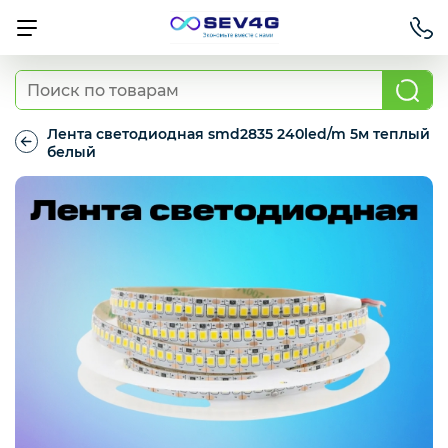
Тарифы
Лента светодиодная smd2835 240led/m 5м теплый
белый
Лента
Приставки
светодиодная
smd2835
240led/m
5м
Умный дом
теплый
белый
Для Автомобиля
Освещение