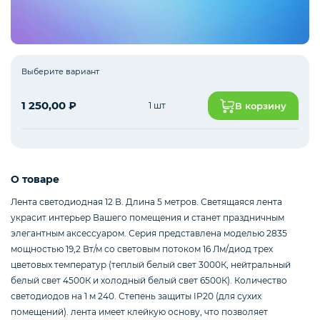
Интернет оборудование
Выберите вариант
Мобильные аксессуары
1 250,00
₽
1 шт
В корзину
Инструменты
О товаре
Лента светодиодная 12 В. Длина 5 метров. Светящаяся лента
Телевизоры
украсит интерьер Вашего помещения и станет праздничным
элегантным аксессуаром. Серия представлена моделью 2835
мощностью 19,2 Вт/м со световым потоком 16 Лм/диод трех
цветовых температур (теплый белый свет 3000К, нейтральный
Для бизнеса
белый свет 4500К и холодный белый свет 6500К). Количество
светодиодов на 1 м 240. Степень защиты IP20 (для сухих
помещений). лента имеет клейкую основу, что позволяет