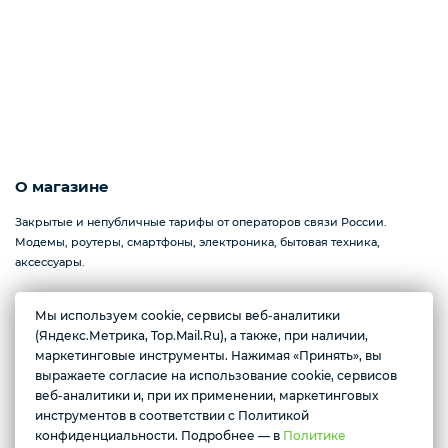
О магазине
Закрытые и непубличные тарифы от операторов связи России.
Модемы, роутеры, смартфоны, электроника, бытовая техника,
аксессуары.
Мы используем cookie, сервисы веб-аналитики
Желаете подозвать сотрудника
(Яндекс.Метрика, Top.Mail.Ru), а также, при наличии,
Севастополь, проспект Генерала Острякова, 233
маркетинговые инструменты. Нажимая «Принять», вы
Ежедневно с 10:00 до 17:00
выражаете согласие на использование cookie, сервисов
Да
Нет
веб-аналитики и, при их применении, маркетинговых
инструментов в соответствии с Политикой
Условия доставки
конфиденциальности. Подробнее — в
Политике