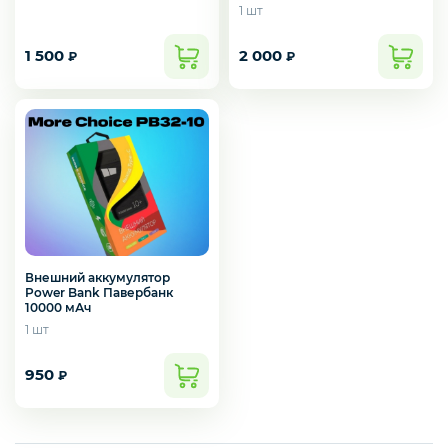
1 шт
1 500
2 000
₽
₽
Интернет оборудование
Мобильные аксессуары
Инструменты
Внешний аккумулятор
Power Bank Павербанк
Телевизоры
10000 мАч
1 шт
950
₽
Для бизнеса