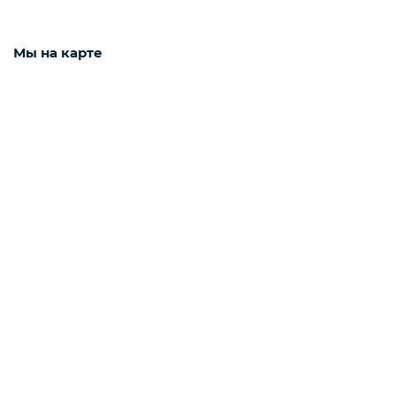
Смартфоны / Телефоны
Мы на карте
Электроника
Комплектующие ПК
3D