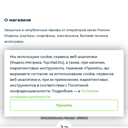
О магазине
Закрытые и непубличные тарифы от операторов связи России.
Модемы, роутеры, смартфоны, электроника, бытовая техника,
аксессуары.
Мы используем cookie, сервисы веб-аналитики
(Яндекс.Метрика, Top.Mail.Ru), а также, при наличии,
Севастополь, проспект Генерала Острякова, 233
маркетинговые инструменты. Нажимая «Принять», вы
Желаете подозвать сотрудника
Ежедневно с 10:00 до 17:00
выражаете согласие на использование cookie, сервисов
веб-аналитики и, при их применении, маркетинговых
Да
Нет
инструментов в соответствии с Политикой
Условия доставки
конфиденциальности. Подробнее — в
Политике
конфиденциальности.
Принять
Работает на платформе Моя-лавка. Все права защищены.
Политика
персональных данных
.
Оферта