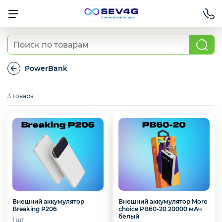
Тарифы
PowerBank
PowerBank
Приставки
3 товара
Умный дом
Для Автомобиля
Внешний аккумулятор
Внешний аккумулятор More
Breaking P206
choice PB60-20 20000 мАч
Освещение
белый
1 шт