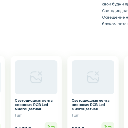
свои будни я
Светодиодная
Освещение на
блоком питан
подозвать сотрудника
Cветодиодная лента
Cветодиодная лента
неоновая RGB Led
неоновая RGB Led
многоцветная
многоцветная
Да
Нет
диодная, 40м
диодная, 7,5м
1 шт
1 шт