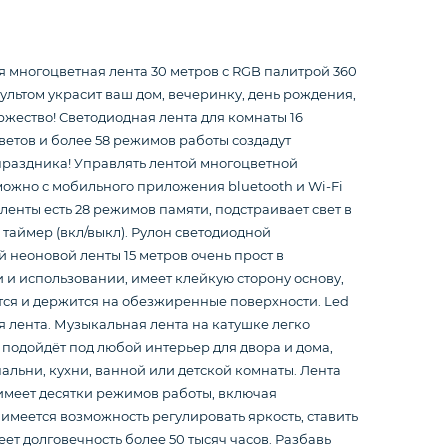
 многоцветная лента 30 метров с RGB палитрой 360
ультом украсит ваш дом, вечеринку, день рождения,
ржество! Светодиодная лента для комнаты 16
етов и более 58 режимов работы создадут
праздника! Управлять лентой многоцветной
ожно с мобильного приложения bluetooth и Wi-Fi
У ленты есть 28 режимов памяти, подстраивает свет в
 таймер (вкл/выкл). Рулон светодиодной
 неоновой ленты 15 метров очень прост в
и использовании, имеет клейкую сторону основу,
тся и держится на обезжиренные поверхности. Led
 лента. Музыкальная лента на катушке легко
 подойдёт под любой интерьер для двора и дома,
пальни, кухни, ванной или детской комнаты. Лента
имеет десятки режимов работы, включая
 имеется возможность регулировать яркость, ставить
еет долговечность более 50 тысяч часов. Разбавь