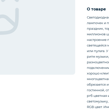
О товаре
Светодиодная
лампочек и п
праздник, то
миллионов цв
настроение 
светящейся м
или пульта. 
ритм музыки,
разноцветной
подключении 
хорошо клеи
многоцветная
обрезается и
гостинной, с
ргб цветная 
светомузыку,
RGB цвет. Им