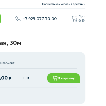
Написать нам
Условия доставки
Пусто
+7 929-077-70-00
0 ₽
ая, 30м
е вариант
,00
1 шт
₽
В корзину