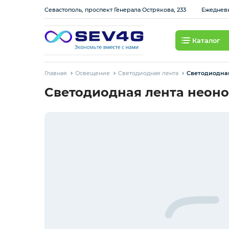
Севастополь, проспект Генерала Острякова, 233
Ежедневно
Каталог
Тарифы
Главная
Освещение
Светодиодная лента
Cветодиодная
Приставки
Cветодиодная лента неоно
Умный дом
Для Автомобиля
Освещение
Интернет оборудование