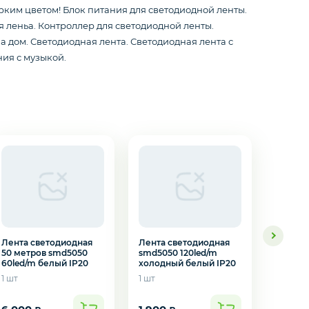
рким цветом! Блок питания для светодиодной ленты.
 леньа. Контроллер для светодиодной ленты.
 дом. Светодиодная лента. Светодиодная лента с
ия с музыкой.
Лента светодиодная
Лента светодиодная
Лента 
50 метров smd5050
smd5050 120led/m
smd505
60led/m белый IP20
холодный белый IP20
белый 
1 шт
1 шт
1 шт