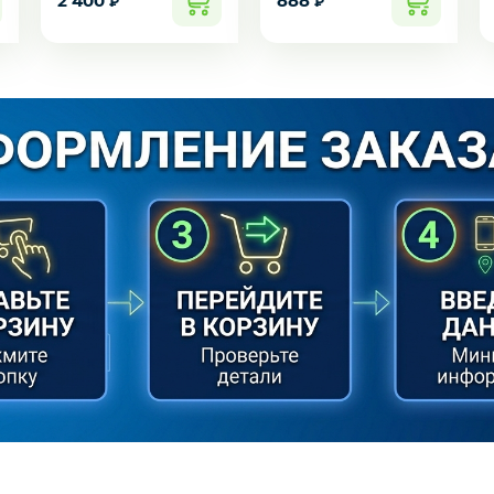
2 400
888
₽
₽