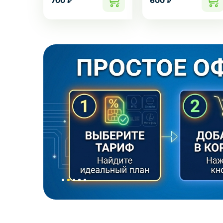
700
600
₽
₽