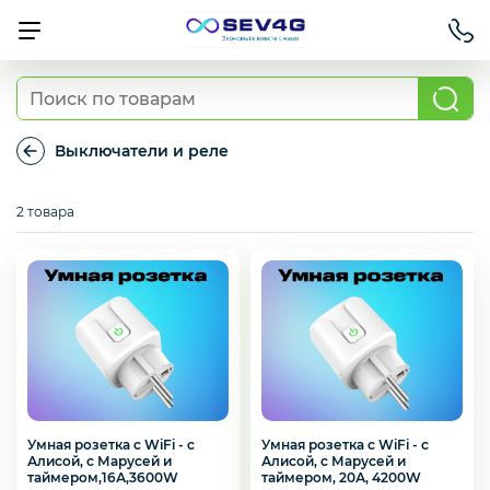
Тарифы
Выключатели и реле
Выключатели
и
Приставки
2 товара
реле
Умный дом
Для Автомобиля
Умная розетка c WiFi - с
Умная розетка c WiFi - с
Алисой, с Марусей и
Алисой, с Марусей и
Освещение
таймером, 20А, 4200W
таймером,16А,3600W