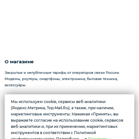
Смартфоны / Телефоны
Электроника
Комплектующие ПК
О магазине
Закрытые и непубличные тарифы от операторов связи России.
3D
Модемы, роутеры, смартфоны, электроника, бытовая техника,
аксессуары.
Мы используем cookie, сервисы веб-аналитики
(Яндекс.Метрика, Top.Mail.Ru), а также, при наличии,
Севастополь, проспект Генерала Острякова, 233
маркетинговые инструменты. Нажимая «Принять», вы
Ежедневно с 10:00 до 17:00
выражаете согласие на использование cookie, сервисов
Желаете подозвать сотрудника
веб-аналитики и, при их применении, маркетинговых
инструментов в соответствии с Политикой
Условия доставки
Да
Нет
конфиденциальности. Подробнее — в
Политике