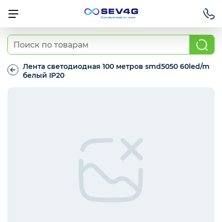
Тарифы
Лента светодиодная 100 метров smd5050 60led/m
белый IP20
Лента
Приставки
светодиодная
100
метров
smd5050
Умный дом
60led/m
белый
IP20
Для Автомобиля
Освещение