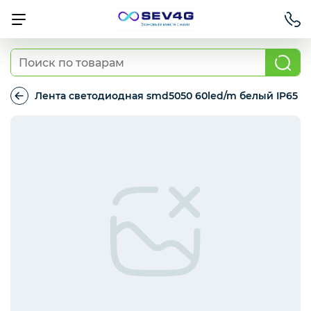
Тарифы
Лента светодиодная smd5050 60led/m белый IP65
Лента
светодиодная
Приставки
smd5050
60led/m
белый
IP65
Умный дом
Для Автомобиля
Освещение