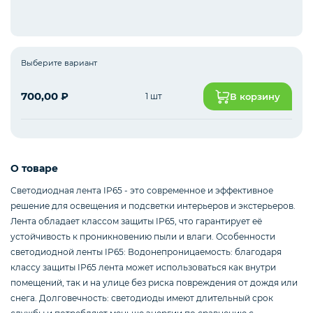
Интернет оборудование
Выберите вариант
700,00
₽
1 шт
В корзину
Мобильные аксессуары
Инструменты
О товаре
Светодиодная лента IP65 - это современное и эффективное
решение для освещения и подсветки интерьеров и экстерьеров.
Телевизоры
Лента обладает классом защиты IP65, что гарантирует её
устойчивость к проникновению пыли и влаги. Особенности
светодиодной ленты IP65: Водонепроницаемость: благодаря
Для бизнеса
классу защиты IP65 лента может использоваться как внутри
помещений, так и на улице без риска повреждения от дождя или
снега. Долговечность: светодиоды имеют длительный срок