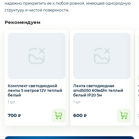
Смартфоны / Телефоны
надежно прикрепить ее к любой ровной, имеющей однородную
структуру и чистой поверхности.
Рекомендуем
Электроника
Комплектующие ПК
3D
Комплект светодиодной
Лента светодиодная
ленты 5 метров 12V теплый
smd5050 60led/m теплый
белый
белый IP20 5м
1 шт
1 шт
700
600
₽
₽