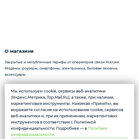
О магазине
Закрытые и непубличные тарифы от операторов связи России.
Модемы, роутеры, смартфоны, электроника, бытовая техника,
аксессуары.
Мы используем cookie, сервисы веб-аналитики
(Яндекс.Метрика, Top.Mail.Ru), а также, при наличии,
Желаете подозвать сотрудника
Севастополь, проспект Генерала Острякова, 233
маркетинговые инструменты. Нажимая «Принять», вы
Ежедневно с 10:00 до 17:00
выражаете согласие на использование cookie, сервисов
Да
Нет
веб-аналитики и, при их применении, маркетинговых
инструментов в соответствии с Политикой
Условия доставки
конфиденциальности. Подробнее — в
Политике
конфиденциальности.