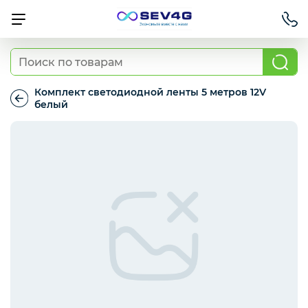
Тарифы
Комплект светодиодной ленты 5 метров 12V
белый
Комплект
Приставки
светодиодной
ленты
5
метров
Умный дом
12V
белый
Для Автомобиля
Освещение