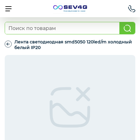
Тарифы
Лента светодиодная smd5050 120led/m холодный
белый IP20
Лента
Приставки
светодиодная
smd5050
120led/m
холодный
Умный дом
белый
IP20
Для Автомобиля
Освещение