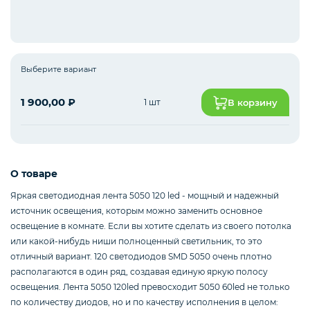
Интернет оборудование
Выберите вариант
Мобильные аксессуары
1 900,00
₽
1 шт
В корзину
Инструменты
О товаре
Яркая светодиодная лента 5050 120 led - мощный и надежный
Телевизоры
источник освещения, которым можно заменить основное
освещение в комнате. Если вы хотите сделать из своего потолка
или какой-нибудь ниши полноценный светильник, то это
отличный вариант. 120 светодиодов SMD 5050 очень плотно
Для бизнеса
располагаются в один ряд, создавая единую яркую полосу
освещения. Лента 5050 120led превосходит 5050 60led не только
по количеству диодов, но и по качеству исполнения в целом: