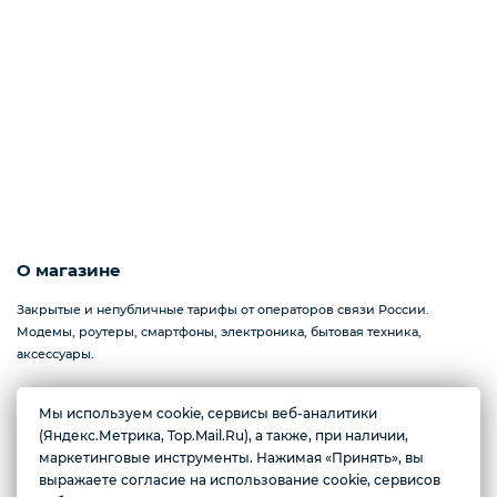
О магазине
Закрытые и непубличные тарифы от операторов связи России.
Модемы, роутеры, смартфоны, электроника, бытовая техника,
аксессуары.
Мы используем cookie, сервисы веб-аналитики
Желаете подозвать сотрудника
(Яндекс.Метрика, Top.Mail.Ru), а также, при наличии,
Севастополь, проспект Генерала Острякова, 233
маркетинговые инструменты. Нажимая «Принять», вы
Ежедневно с 10:00 до 17:00
выражаете согласие на использование cookie, сервисов
Да
Нет