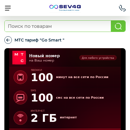
Тарифы
МТС тариф "Go Smart "
МТС
тариф
Приставки
"Go
Smart
"
Умный дом
Для Автомобиля
Освещение