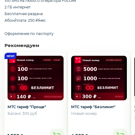
100 SMS на любого оператора России
Смартфоны / Телефоны
2 ГБ интернет
Бесплатная раздача
Абон/плата: 250 ₽/мес
Электроника
Оформление по паспорту
Рекомендуем
Комплектующие ПК
3D
МТС тариф "Проще"
МТС тариф "Безлимит"
Баланс 300 руб
Новый номер