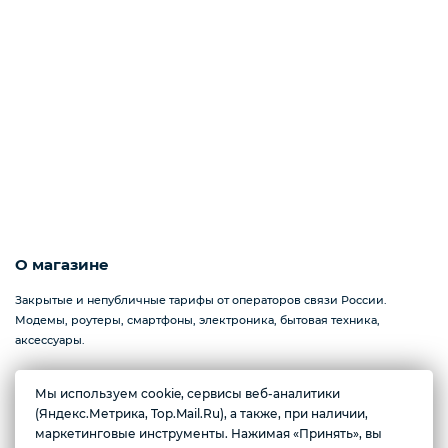
О магазине
Закрытые и непубличные тарифы от операторов связи России.
Модемы, роутеры, смартфоны, электроника, бытовая техника,
аксессуары.
Мы используем cookie, сервисы веб-аналитики
Желаете подозвать сотрудника
(Яндекс.Метрика, Top.Mail.Ru), а также, при наличии,
Севастополь, проспект Генерала Острякова, 233
маркетинговые инструменты. Нажимая «Принять», вы