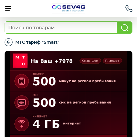
Тарифы
МТС тариф "Smart"
МТС
тариф
Приставки
"Smart"
Умный дом
Для Автомобиля
Освещение