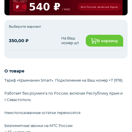
Интернет оборудование
Выберите вариант
На Ваш
350,00
₽
В корзину
Мобильные аксессуары
номер шт
Инструменты
О товаре
Тариф «Крымчанин Smart». Подключение на Ваш номер +7 (978).
Телевизоры
Работает без роуминга по России, включая Республику Крым и
г.Севастополь
Для бизнеса
Неиспользованные остатки переносятся
Безлимитные звонки на МТС России