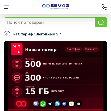
Тарифы
МТС тариф "Выгодный S "
МТС
тариф
Приставки
"Выгодный
S
"
Умный дом
Для Автомобиля
Освещение