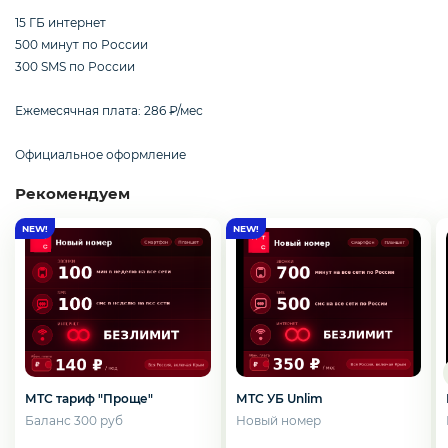
Смартфоны / Телефоны
15 ГБ интернет
500 минут по России
300 SMS по России
Электроника
Ежемесячная плата: 286 ₽/мес
Официальное оформление
Комплектующие ПК
Рекомендуем
3D
МТС тариф "Проще"
МТС УБ Unlim
Баланс 300 руб
Новый номер