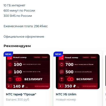
Смартфоны / Телефоны
10 ГБ интернет
600 минут по России
300 SMS по России
Электроника
Ежемесячная плата: 296 ₽/мес
Официальное оформление
Комплектующие ПК
Рекомендуем
3D
МТС тариф "Проще"
МТС УБ Unlim
Баланс 300 руб
Новый номер