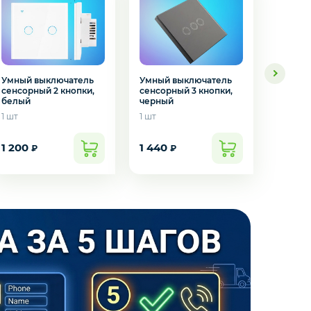
Умный выключатель
Умный выключатель
Умный 
сенсорный 3 кнопки,
сенсорный 2 кнопки,
сенсор
черный
белый
черны
1 шт
1 шт
1 шт
1 200
1 440
1 200
₽
₽