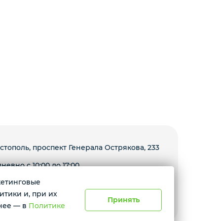
стополь, проспект Генерала Острякова, 233
невно с 10:00 до 17:00
ркетинговые
Условия доставки
итики и, при их
Принять
нее — в
Политике