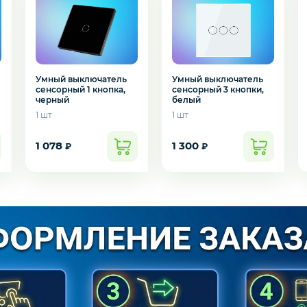
Умный выключатель
Умный выключатель
сенсорный 3 кнопки,
сенсорный 1 кнопка,
белый
черный
1 шт
1 шт
1 078
1 300
₽
₽
подозвать сотрудника
Да
Нет