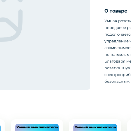
О товаре
Умная розетк
передовое ре
подключается
управление 
совместимост
не только вы
Благодаря м
розетка Tuya
электроприб
безопасным.