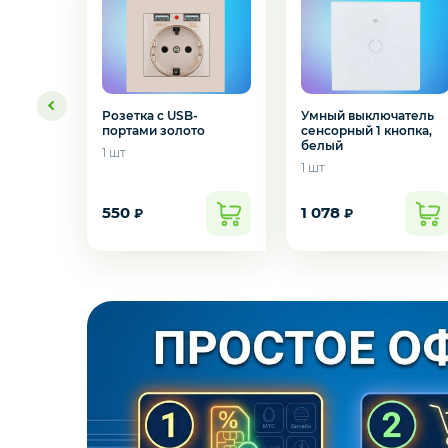
3D
Розетка с USB-
Умный выключатель
портами золото
сенсорный 1 кнопка,
белый
1 шт
1 шт
550
1 078
₽
₽
Желаете 