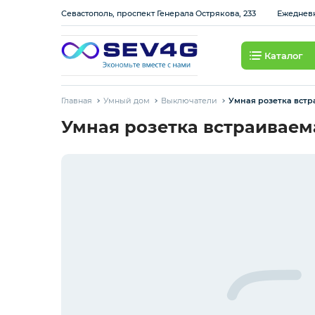
Севастополь, проспект Генерала Острякова, 233
Ежедневно
Каталог
Тарифы
Главная
Умный дом
Выключатели
Умная розетка встр
Приставки
Умная розетка встраиваем
Умный дом
Для Автомобиля
Освещение
Интернет оборудование