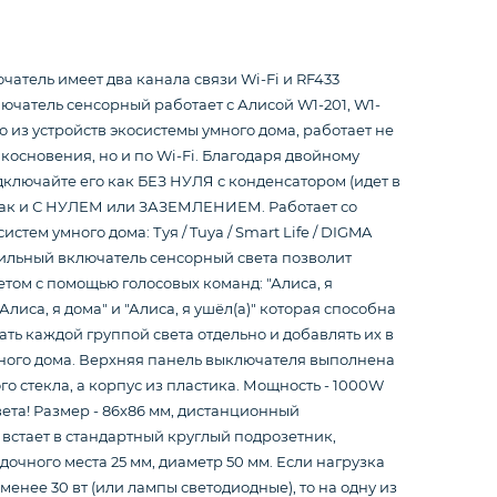
атель имеет два канала связи Wi-Fi и RF433
лючатель сенсорный работает с Алисой W1-201, W1-
но из устройств экосистемы умного дома, работает не
икосновения, но и по Wi-Fi. Благодаря двойному
ключайте его как БЕЗ НУЛЯ с конденсатором (идет в
 так и С НУЛЕМ или ЗАЗЕМЛЕНИЕМ. Работает со
стем умного дома: Туя / Tuya / Smart Life / DIGMA
Стильный включатель сенсорный света позволит
етом с помощью голосовых команд: "Алиса, я
"Алиса, я дома" и "Алиса, я ушёл(а)" которая способна
ть каждой группой света отдельно и добавлять их в
ного дома. Верхняя панель выключателя выполнена
го стекла, а корпус из пластика. Мощность - 1000W
света! Размер - 86х86 мм, дистанционный
встает в стандартный круглый подрозетник,
дочного места 25 мм, диаметр 50 мм. Если нагрузка
менее 30 вт (или лампы светодиодные), то на одну из