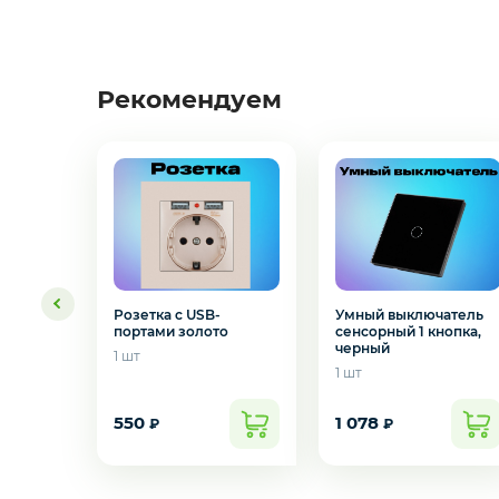
3D
Рекомендуем
Умный выключатель
Розетка с USB-
сенсорный 1 кнопка,
портами золото
Желаете 
черный
1 шт
1 шт
550
1 078
₽
₽