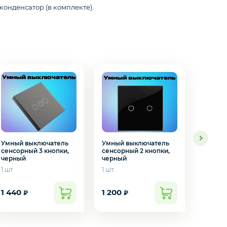
 конденсатор (в комплекте).
Умный выключатель
Умный выключатель
Умный 
сенсорный 3 кнопки,
сенсорный 2 кнопки,
сенсор
черный
черный
черны
1 шт
1 шт
1 шт
1 440
1 200
1 300
₽
₽