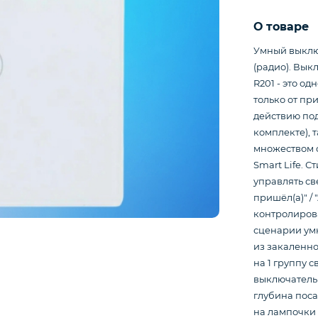
О товаре
Умный выключ
(радио). Вык
R201 - это од
только от пр
действию под
комплекте),
множеством си
Smart Life. 
управлять св
пришёл(а)" / 
контролирова
сценарии ум
из закаленно
на 1 группу 
выключатель 
глубина поса
на лампочки 