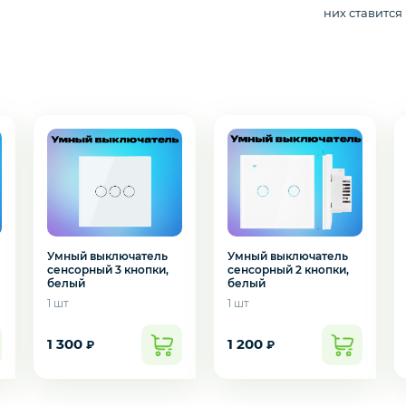
них ставится
Умный выключатель
Умный выключатель
сенсорный 3 кнопки,
сенсорный 2 кнопки,
подозвать сотрудника
белый
белый
1 шт
1 шт
Да
Нет
1 300
1 200
₽
₽