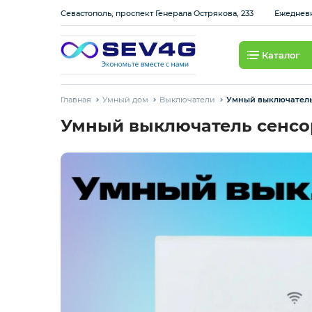
Севастополь, проспект Генерала Острякова, 233
Ежедневно
Каталог
Тарифы
Главная
Умный дом
Выключатели
Умный выключатель 
Приставки
Умный выключатель сенсор
Умный дом
Для Автомобиля
Освещение
Интернет оборудование