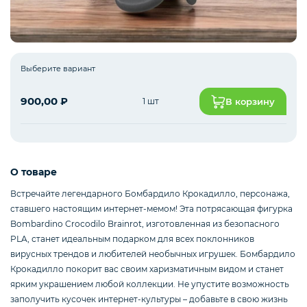
Интернет оборудование
Выберите вариант
Мобильные аксессуары
900,00
₽
1 шт
В корзину
Инструменты
О товаре
Встречайте легендарного Бомбардило Крокадилло, персонажа,
Телевизоры
ставшего настоящим интернет-мемом! Эта потрясающая фигурка
Bombardino Crocodilo Brainrot, изготовленная из безопасного
PLA, станет идеальным подарком для всех поклонников
вирусных трендов и любителей необычных игрушек. Бомбардило
Для бизнеса
Крокадилло покорит вас своим харизматичным видом и станет
ярким украшением любой коллекции. Не упустите возможность
заполучить кусочек интернет-культуры – добавьте в свою жизнь