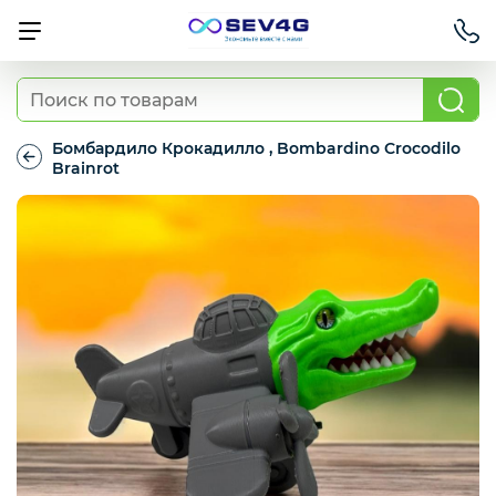
Тарифы
Бомбардило Крокадилло , Bombardino Crocodilo
Brainrot
Бомбардило
Приставки
Крокадилло
,
Bombardino
Crocodilo
Умный дом
Brainrot
Для Автомобиля
Освещение