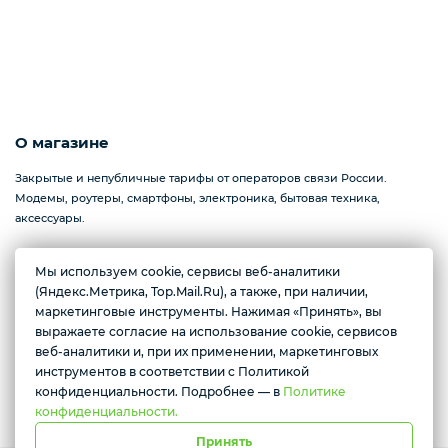
О магазине
Закрытые и непубличные тарифы от операторов связи России.
Модемы, роутеры, смартфоны, электроника, бытовая техника,
аксессуары.
Мы используем cookie, сервисы веб-аналитики
(Яндекс.Метрика, Top.Mail.Ru), а также, при наличии,
Желаете подозвать сотрудника
Севастополь, проспект Генерала Острякова, 233
маркетинговые инструменты. Нажимая «Принять», вы
Ежедневно с 10:00 до 17:00
выражаете согласие на использование cookie, сервисов
Да
Нет
веб-аналитики и, при их применении, маркетинговых
инструментов в соответствии с Политикой
Условия доставки
конфиденциальности. Подробнее — в
Политике
конфиденциальности.
Принять