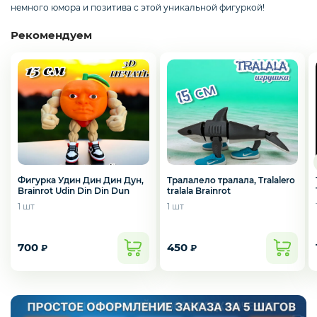
Смартфоны / Телефоны
немного юмора и позитива с этой уникальной фигуркой!
Рекомендуем
Электроника
Комплектующие ПК
3D
Тралалело тралала, Tralalero
Фигурка Удин Дин Дин Дун,
tralala Brainrot
Brainrot Udin Din Din Dun
1 шт
1 шт
700
450
₽
₽