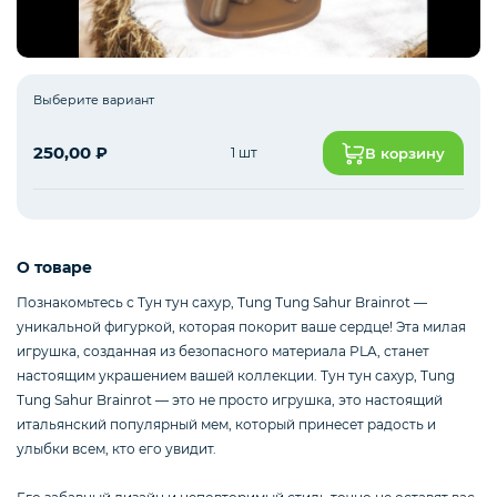
Интернет оборудование
Выберите вариант
250,00
₽
1 шт
В корзину
Мобильные аксессуары
Инструменты
О товаре
Познакомьтесь с Тун тyн сахур, Tung Тung Sahur Brainrot —
уникальной фигуркой, которая покорит ваше сердце! Эта милая
Телевизоры
игрушка, созданная из безопасного материала PLA, станет
настоящим украшением вашей коллекции. Тун тyн сахур, Tung
Тung Sahur Brainrot — это не просто игрушка, это настоящий
Для бизнеса
итальянский популярный мем, который принесет радость и
улыбки всем, кто его увидит.