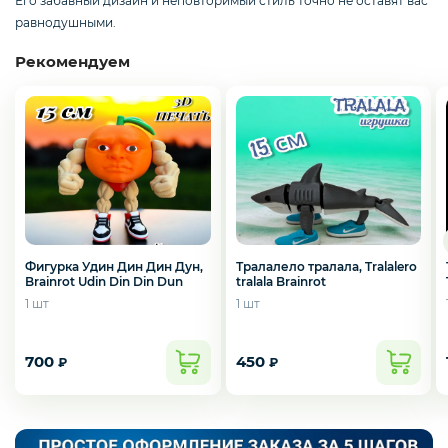
Его забавный дизайн и неповторимый стиль точно не оставят вас
Смартфоны / Телефоны
равнодушными.
Рекомендуем
Электроника
Комплектующие ПК
3D
Тралалело тралала, Tralalero
Фигурка Удин Дин Дин Дун,
tralala Brainrot
Brainrot Udin Din Din Dun
1 шт
1 шт
700
450
₽
₽