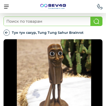
Тарифы
Тун тyн сахур, Tung Тung Sahur Brainrot
Тун
тyн
Приставки
сахур,
Tung
Тung
Sahur
Умный дом
Brainrot
Для Автомобиля
Освещение