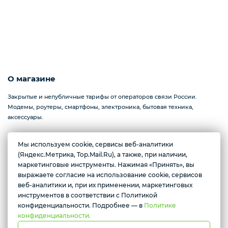
О магазине
Закрытые и непубличные тарифы от операторов связи России.
Модемы, роутеры, смартфоны, электроника, бытовая техника,
аксессуары.
Мы используем cookie, сервисы веб-аналитики
(Яндекс.Метрика, Top.Mail.Ru), а также, при наличии,
Желаете подозвать сотрудника
Севастополь, проспект Генерала Острякова, 233
маркетинговые инструменты. Нажимая «Принять», вы
Ежедневно с 10:00 до 17:00
выражаете согласие на использование cookie, сервисов
Да
Нет
веб-аналитики и, при их применении, маркетинговых
инструментов в соответствии с Политикой
Условия доставки
конфиденциальности. Подробнее — в
Политике
конфиденциальности.