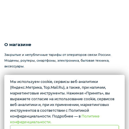
О магазине
Закрытые и непубличные тарифы от операторов связи России.
Модемы, роутеры, смартфоны, электроника, бытовая техника,
аксессуары.
Мы используем cookie, сервисы веб-аналитики
(Яндекс.Метрика, Top.Mail.Ru), а также, при наличии,
Желаете подозвать сотрудника
Севастополь, проспект Генерала Острякова, 233
маркетинговые инструменты. Нажимая «Принять», вы
Ежедневно с 10:00 до 17:00
выражаете согласие на использование cookie, сервисов
Да
Нет
веб-аналитики и, при их применении, маркетинговых
инструментов в соответствии с Политикой
Условия доставки
конфиденциальности. Подробнее — в
Политике
конфиденциальности.