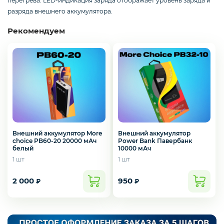
перегрева. LED-индикация заряда отображает уровень заряда и
Смартфоны / Телефоны
разряда внешнего аккумулятора.
Рекомендуем
Электроника
Комплектующие ПК
3D
Внешний аккумулятор
Внешний аккумулятор More
Power Bank Павербанк
choice PB60-20 20000 мАч
10000 мАч
белый
1 шт
1 шт
2 000
950
₽
₽