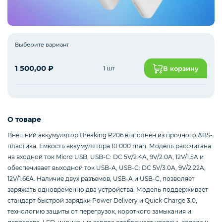
Интернет оборудование
Выберите вариант
1 500,00
₽
1 шт
В корзину
Мобильные аксессуары
Инструменты
О товаре
Внешний аккумулятор Breaking P206 выполнен из прочного ABS-
пластика. Емкость аккумулятора 10 000 mah. Модель рассчитана
Телевизоры
на входной ток Micro USB, USB-C: DC 5V/2.4A, 9V/2.0A, 12V/1.5A и
обеспечивает выходной ток USB-A, USB-C: DC 5V/3.0A, 9V/2.22A,
12V/1.66A. Наличие двух разъемов, USB-A и USB-C, позволяет
Для бизнеса
заряжать одновременно два устройства. Модель поддерживает
стандарт быстрой зарядки Power Delivery и Quick Charge 3.0,
технологию защиты от перегрузок, короткого замыкания и