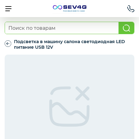
Тарифы
Подсветка в машину салона светодиодная LED
питание USB 12V
Подсветка
Приставки
в
машину
салона
светодиодная
Умный дом
LED
питание
USB
12V
Для Автомобиля
Освещение