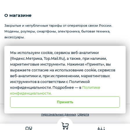
О магазине
Закрытые и непубличные тарифы от операторов связи России.
Модемы, роутеры, смартфоны, электроника, бытовая техника,
аксессуары.
Мы используем cookie, сервисы веб-аналитики
(Яндекс.Метрика, Top.Mail.Ru), а также, при наличии,
Севастополь, проспект Генерала Острякова, 233
Желаете подозвать сотрудника
маркетинговые инструменты. Нажимая «Принять», вы
Ежедневно с 10:00 до 17:00
выражаете согласие на использование cookie, сервисов
Да
Нет
веб-аналитики и, при их применении, маркетинговых
инструментов в соответствии с Политикой
Условия доставки
конфиденциальности. Подробнее — в
Политике
конфиденциальности.
Принять
Работает на платформе Моя-лавка. Все права защищены.
Политика
персональных данных
.
Оферта