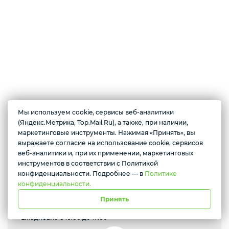
Смартфоны / Телефоны
Электроника
Комплектующие ПК
Мы используем cookie, сервисы веб-аналитики
О магазине
(Яндекс.Метрика, Top.Mail.Ru), а также, при наличии,
3D
маркетинговые инструменты. Нажимая «Принять», вы
Закрытые и непубличные тарифы от операторов связи России.
выражаете согласие на использование cookie, сервисов
Желаете подозвать сотрудника
Модемы, роутеры, смартфоны, электроника, бытовая техника,
веб-аналитики и, при их применении, маркетинговых
аксессуары.
инструментов в соответствии с Политикой
Да
Нет
конфиденциальности. Подробнее — в
Политике
конфиденциальности.
Принять
Севастополь, проспект Генерала Острякова, 233
Ежедневно с 10:00 до 17:00