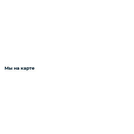
Интернет оборудование
Мобильные аксессуары
Инструменты
Мы на карте
Телевизоры
Для бизнеса