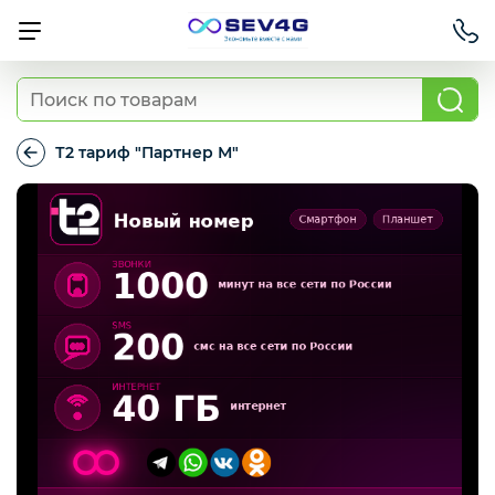
Тарифы
Т2 тариф "Партнер М"
Т2
тариф
Приставки
"Партнер
М"
Умный дом
Для Автомобиля
Освещение