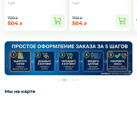
1 шт
1 шт
700
700
₽
₽
504
504
₽
₽
Мы на карте