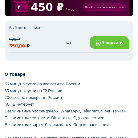
Интернет оборудование
Выберите вариант
700
₽
1 шт
В корзину
Мобильные аксессуары
350,00
₽
Инструменты
О товаре
33 минут в сутки на все сети по России
33 минут в сутки на Т2 России
Телевизоры
200 смс на номера по России
40 ГБ интернет
Безлимитные мессенджеры: WhatsApp, Telegram, Viber, ТамТам
Для бизнеса
Безлимитные соц. сети: ВКонтакте, Одноклассники
Безлимитные карты: Яндекс карты, Яндекс навигация