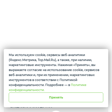
Смартфоны / Телефоны
Электроника
Комплектующие ПК
Мы используем cookie, сервисы веб-аналитики
О магазине
(Яндекс.Метрика, Top.Mail.Ru), а также, при наличии,
3D
маркетинговые инструменты. Нажимая «Принять», вы
Закрытые и непубличные тарифы от операторов связи России.
выражаете согласие на использование cookie, сервисов
Желаете подозвать сотрудника
Модемы, роутеры, смартфоны, электроника, бытовая техника,
веб-аналитики и, при их применении, маркетинговых
аксессуары.
инструментов в соответствии с Политикой
Да
Нет
конфиденциальности. Подробнее — в
Политике
конфиденциальности.
Принять
Севастополь, проспект Генерала Острякова, 233
Ежедневно с 10:00 до 17:00