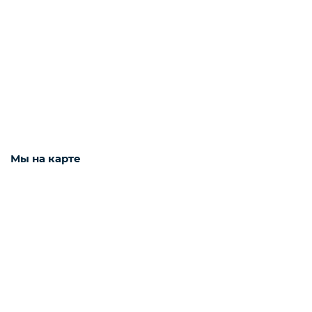
Интернет оборудование
Мобильные аксессуары
Инструменты
Мы на карте
Телевизоры
Для бизнеса