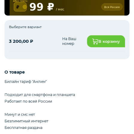
Интернет оборудование
Выберите вариант
На Ваш
3 200,00
₽
В корзину
Мобильные аксессуары
номер
Инструменты
О товаре
Билайн тариф "Анлим"
Телевизоры
Подходит для смартфона и планшета
Работает по всей России
Для бизнеса
Минут и смс нет
Безлимитный интернет
Бесплатная раздача