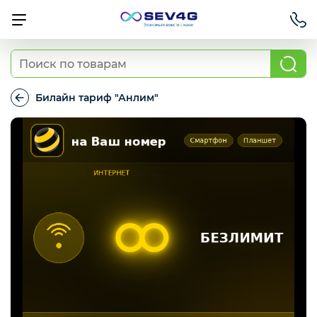
Тарифы
Билайн тариф "Анлим"
Билайн
тариф
Приставки
"Анлим"
Умный дом
Для Автомобиля
Освещение