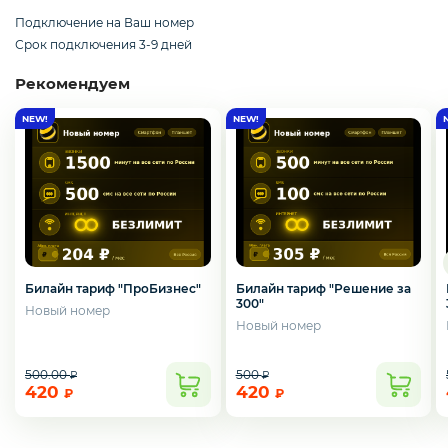
Смартфоны / Телефоны
Подключение на Ваш номер
Срок подключения 3-9 дней
Рекомендуем
Электроника
Комплектующие ПК
3D
Билайн тариф "Решение за
Билайн тариф "ПроБизнес"
300"
Новый номер
Новый номер
500.00
500
₽
₽
420
420
₽
₽