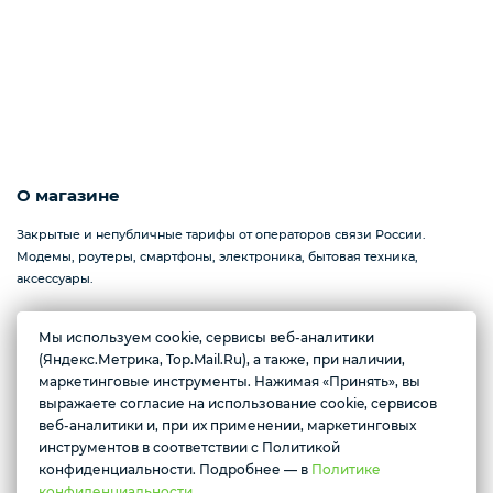
О магазине
Закрытые и непубличные тарифы от операторов связи России.
Модемы, роутеры, смартфоны, электроника, бытовая техника,
аксессуары.
Мы используем cookie, сервисы веб-аналитики
Желаете подозвать сотрудника
(Яндекс.Метрика, Top.Mail.Ru), а также, при наличии,
Севастополь, проспект Генерала Острякова, 233
маркетинговые инструменты. Нажимая «Принять», вы
Ежедневно с 10:00 до 17:00
выражаете согласие на использование cookie, сервисов
Да
Нет
веб-аналитики и, при их применении, маркетинговых
инструментов в соответствии с Политикой
Условия доставки
конфиденциальности. Подробнее — в
Политике
конфиденциальности.