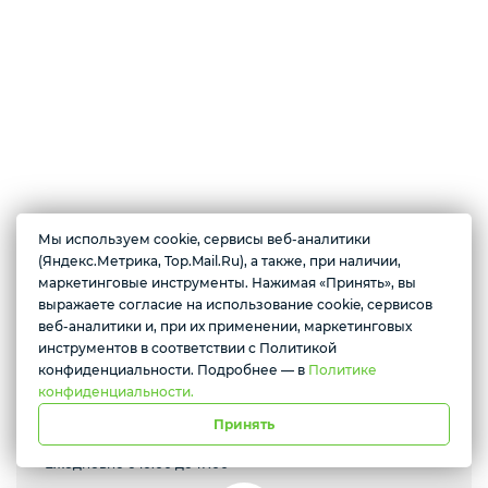
Смартфоны / Телефоны
Электроника
Комплектующие ПК
Мы используем cookie, сервисы веб-аналитики
О магазине
(Яндекс.Метрика, Top.Mail.Ru), а также, при наличии,
3D
маркетинговые инструменты. Нажимая «Принять», вы
Закрытые и непубличные тарифы от операторов связи России.
выражаете согласие на использование cookie, сервисов
Желаете подозвать сотрудника
Модемы, роутеры, смартфоны, электроника, бытовая техника,
веб-аналитики и, при их применении, маркетинговых
аксессуары.
инструментов в соответствии с Политикой
Да
Нет
конфиденциальности. Подробнее — в
Политике
конфиденциальности.
Принять
Севастополь, проспект Генерала Острякова, 233
Ежедневно с 10:00 до 17:00