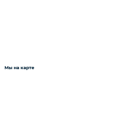
Интернет оборудование
Мобильные аксессуары
Инструменты
Мы на карте
Телевизоры
Для бизнеса