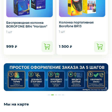
Смартфоны / Телефоны
Электроника
Колонка портативная
Беспроводная колонка
Borofone BR13
BOROFONE BR4 "Horizon"
1 шт
1 шт
Комплектующие ПК
999
1 500
₽
₽
3D
Мы на карте