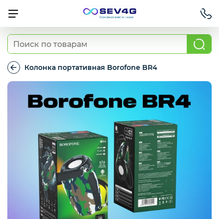
Тарифы
Колонка портативная Borofone BR4
Колонка
портативная
Приставки
Borofone
BR4
Умный дом
Для Автомобиля
Освещение