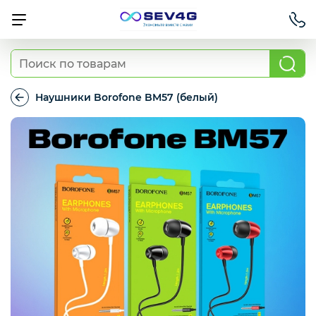
Тарифы
Наушники Borofone BM57 (белый)
Наушники
Borofone
Приставки
BM57
(белый)
Умный дом
Для Автомобиля
Освещение