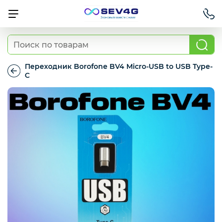
Тарифы
Переходник Borofone BV4 Micro-USB to USB Type-
C
Переходник
Приставки
Borofone
BV4
Micro-
USB
Умный дом
to
USB
Type-
C
Для Автомобиля
Освещение