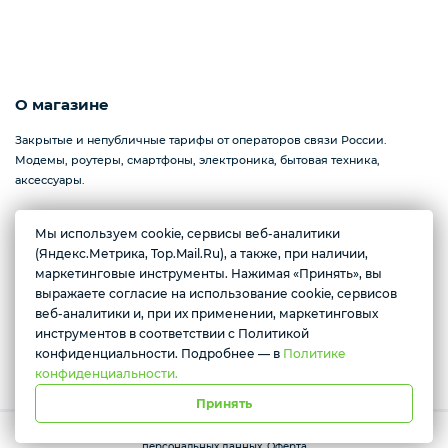
О магазине
Закрытые и непубличные тарифы от операторов связи России.
Модемы, роутеры, смартфоны, электроника, бытовая техника,
аксессуары.
Мы используем cookie, сервисы веб-аналитики
(Яндекс.Метрика, Top.Mail.Ru), а также, при наличии,
Севастополь, проспект Генерала Острякова, 233
маркетинговые инструменты. Нажимая «Принять», вы
Желаете подозвать сотрудника
Ежедневно с 10:00 до 17:00
выражаете согласие на использование cookie, сервисов
веб-аналитики и, при их применении, маркетинговых
Да
Нет
инструментов в соответствии с Политикой
Условия доставки
конфиденциальности. Подробнее — в
Политике
конфиденциальности.
Принять
Работает на платформе Моя-лавка. Все права защищены.
Политика
персональных данных
.
Оферта