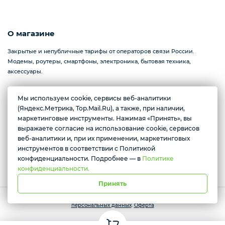
О магазине
Закрытые и непубличные тарифы от операторов связи России.
Модемы, роутеры, смартфоны, электроника, бытовая техника,
аксессуары.
Мы используем cookie, сервисы веб-аналитики
(Яндекс.Метрика, Top.Mail.Ru), а также, при наличии,
Севастополь, проспект Генерала Острякова, 233
Желаете подозвать сотрудника
маркетинговые инструменты. Нажимая «Принять», вы
Ежедневно с 10:00 до 17:00
выражаете согласие на использование cookie, сервисов
Да
Нет
веб-аналитики и, при их применении, маркетинговых
инструментов в соответствии с Политикой
Условия доставки
конфиденциальности. Подробнее — в
Политике
конфиденциальности.
Принять
Работает на платформе Моя-лавка. Все права защищены.
Политика
персональных данных
.
Оферта