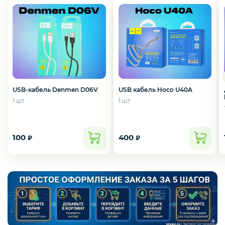
Смартфоны / Телефоны
Электроника
Комплектующие ПК
USB-кабель Denmen D06V
USB кабель Hoco U40A
1 шт
1 шт
3D
100
400
₽
₽